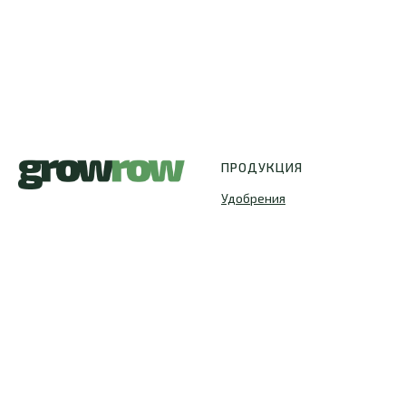
ПРОДУКЦИЯ
Удобрения
Гроутенты
Освещение
ИП Ширяев Константин
Вентиляция
Юрьевич
Гидропонные системы
© 2020-2024 Growrow. Любое
Горшки и субстраты
использование либо
копирование материалов или
PH / EC / TDS
подборки материалов сайта,
элементов дизайна и
оформления допускается лишь