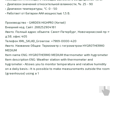
• Диапазон значений относительной влажности, %: 25 - 90
• Диапазон температуры, °С: 0 - 50
• Работает от батареи AAA мощностью 1,5 В.
Производство - GARDEN HIGHPRO (Китай)
Внешний код. Сайт: 268252904161
Авито. Полный адрес объекта: Санкт-Петербург, Новочеркасский пр-т
д.58, офис 405
Телефон XML_SKLAD_Growrow: +7969-0000-420
Авито. Название Общее: Термометр с гигрометром HYGROTHERMO
MEDIUM
Item name ENG: HYGROTHERMO MEDIUM thermometer with hygrometer
Item description ENG: Weather station with thermometer and
hygrometer.• Allows you to monitor temperature and relative humidity
on a daily basis.• It is possible to make measurements outside the room
(greenhouse) using a 1