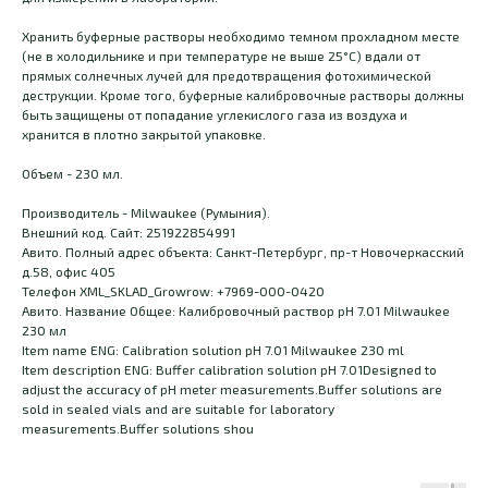
Хранить буферные растворы необходимо темном прохладном месте
(не в холодильнике и при температуре не выше 25°С) вдали от
прямых солнечных лучей для предотвращения фотохимической
деструкции. Кроме того, буферные калибровочные растворы должны
быть защищены от попадание углекислого газа из воздуха и
хранится в плотно закрытой упаковке.
Объем - 230 мл.
Производитель - Milwaukee (Румыния).
Внешний код. Сайт: 251922854991
Авито. Полный адрес объекта: Санкт-Петербург, пр-т Новочеркасский
д.58, офис 405
Телефон XML_SKLAD_Growrow: +7969-000-0420
Авито. Название Общее: Калибровочный раствор pH 7.01 Milwaukee
230 мл
Item name ENG: Calibration solution pH 7.01 Milwaukee 230 ml
Item description ENG: Buffer calibration solution pH 7.01Designed to
adjust the accuracy of pH meter measurements.Buffer solutions are
sold in sealed vials and are suitable for laboratory
measurements.Buffer solutions shou