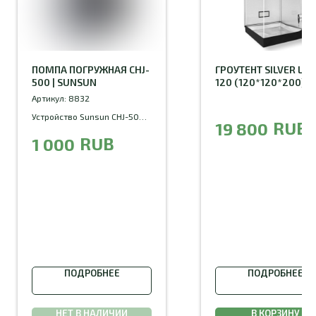
ПОМПА ПОГРУЖНАЯ CHJ-
ГРОУТЕНТ SILVER LIN
500 | SUNSUN
120 (120*120*200) |
DIAMOND BOX
Артикул:
8832
Устройство Sunsun CHJ-500
RUB
19 800
оснащено стандартной
RUB
1 000
плавной регулировкой
мощности потока воды - это
позволит подстроить помпу
под необходимые вам
параметры. Данная модель
имеет пре-фильтр с мелкими
отверстиями, благодаря
чему, в механизм насоса не
попадет мусор, остатки
корма и другие частицы
грязи, а это гарантировано
ПОДРОБНЕЕ
ПОДРОБНЕЕ
продлит срок службы
устройства.
Ротор насоса изготовлен из
НЕТ В НАЛИЧИИ
В КОРЗИНУ