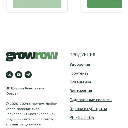
неокисляемого материала, а
ось - из нержавеющей стали.
Все электрические детали
устройства надежно
изолированы смолой, это
защищает насос от
воздействия влаги и других
факторов. А корпус из
качественного пластика
защищает устройство от
технических повреждений.
ПРОДУКЦИЯ
Особенности:
Плавная регулировка
Удобрения
мощности.
Гроутенты
Простая установка и
обслуживание.
Освещение
Надежность и
ИП Ширяев Константин
экономичность.
Вентиляция
Юрьевич
Долговечная работа в
режиме 24/7.
Гидропонные системы
© 2020-2024 Growrow. Любое
Характеристики:
Горшки и субстраты
использование либо
Производительность (литры
копирование материалов или
в час) - 500 л
PH / EC / TDS
подборки материалов сайта,
Высота подъема воды (м.) -
элементов дизайна и
0.9 м