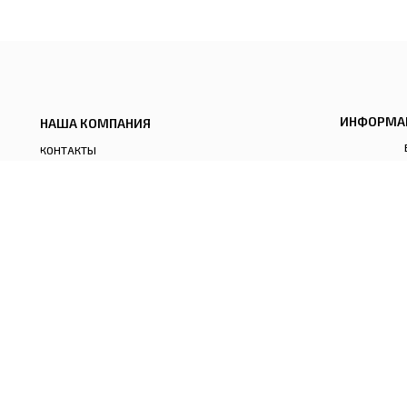
ИНФОРМА
НАША КОМПАНИЯ
КОНТАКТЫ
ОПЛАТА И
ДОСТАВКА
ОТСЛЕДИТЬ ЗАКАЗ
ПОДПИСАТЬСЯ НА НОВОСТИ
ПОДПИСАТЬСЯ