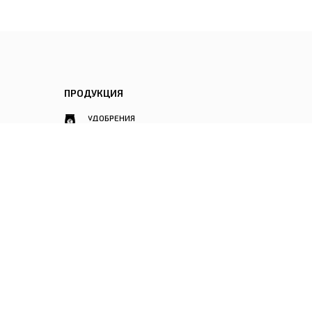
ПРОДУКЦИЯ
УДОБРЕНИЯ
ГРОУТЕНТЫ
СУБСТРАТЫ
ОСВЕЩЕНИЕ
ГИДРОПОНИКА
КОНТРОЛЬ СРЕДЫ
ВЕНТИЛЯЦИЯ
ИНВЕНТАРЬ / АКСЕССУАРЫ