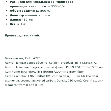
Расчитан для канальных вентиляторов
производительностью
до 800 м3/ч
Объем воздуха:
до 800 м/ч
Диаметр фланца:
200 мм
Длина:
450 мм
Вес:
4,3 кг
Производство: Китай.
Внешний код. Сайт: 4228
Авито. Полный адрес объекта: Санкт-Петербург, пр-т Стачек, 72
Авито. Название Общее: Угольный фильтр PROACTIVE 800м3/200мм
Item name ENG: PROACTIVE 800m3/200mm carbon filter
Item description ENG: PROACTIVE carbon filter, 800 m3/h The filter
element is coconut activated carbon. Density 730 g/m2. Coal fraction -
diameter from 0.4 to 0.8 m