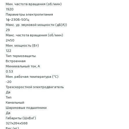
Мин. частота вращения (об/мин)
1920
Параметры электропитания
1ф-230В-50Гц
Макс. ур. звуковой мощности (дБ(А))
29
Макс. частота вращения (об/мин)
2450
Мин. мощность (Вт)
122
Тип термозащиты
Встроенная
Минимальный ток, А
0.53
Мин. рабочая температура (°С)
-20
Трехскоростной электродвигатель
Да
Тип
Канальный
Шариковые подшипники
Да
Габариты (ШхВхГ)
327x264x568
Вес (кг)