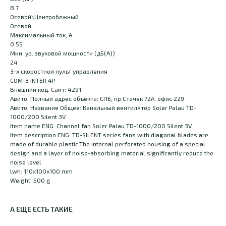
8.7
Осевой\Центробежный
Осевой
Максимальный ток, А
0.55
Мин. ур. звуковой мощности (дБ(А))
24
3-х скоростной пульт управления
COM-3 INTER 4P
Внешний код. Сайт: 4291
Авито. Полный адрес объекта: СПБ, пр.Стачек 72А, офис 229
Авито. Название Общее: Канальный вентилятор Soler Palau TD-
1000/200 Silent 3V
Item name ENG: Channel fan Soler Palau TD-1000/200 Silent 3V
Item description ENG: TD-SILENT series fans with diagonal blades are
made of durable plastic.The internal perforated housing of a special
design and a layer of noise-absorbing material significantly reduce the
noise level
lwh: 110x100x100 mm
Weight: 500 g
А ЕЩЕ ЕСТЬ ТАКИЕ