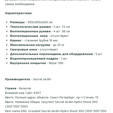
самое необходимое.
Характеристики:
Размеры
- 300х300х200 см
Технологические рукава
- 5 шт. 7,5 см
Вентиляционные рукава
- 4 шт. 38 см
Вентиляционные окна
- отсутствуют
Каркас
- стальная трубка 16 мм
Максимальная нагрузка
- до 25 кг
Смотровые окна
- отсутствуют
Дополнительные перекладины для оборудования
- 5 шт.
Водонепроницаемый поддон
- 1 шт.
Внутреннее покрытие
- Mylar 70D
Производитель
- Secret Jardin
Страна
- Бельгия
Внешний код. Сайт: 6307
Авито. Полный адрес объекта: Санкт-Петербург, пр-т Стачек, 72
Авито. Название Общее: Гроутент Secret Jardin Hydro Shoot 300
(300*300*200)
Item name ENG: Groutant Secret Jardin Hydro Shoot 300 (300*300*200