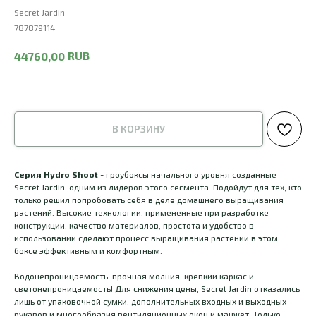
Secret Jardin
787879114
RUB
44760,00
В КОРЗИНУ
Серия Hydro Shoot
- гроубоксы начального уровня созданные
Secret Jardin, одним из лидеров этого сегмента. Подойдут для тех, кто
только решил попробовать себя в деле домашнего выращивания
растений.
Высокие технологии, примененные при разработке
конструкции, качество материалов, простота и удобство в
использовании сделают процесс выращивания растений в этом
боксе эффективным и комфортным.
Водонепроницаемость, прочная молния, крепкий каркас и
светонепроницаемость! Для снижения цены, Secret Jardin отказались
лишь от упаковочной сумки, дополнительных входных и выходных
рукавов и многообразия вентиляционных окон и манжет. Только