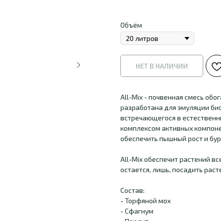
Объём
НЕТ В НАЛИЧИИ
All-Mix - почвенная смесь об
разработана для эмуляции био
встречающегося в естественны
комплексом активных компоне
обеспечить пышный рост и бур
All-Mix обеспечит растений в
остается, лишь, посадить раст
Состав:
- Торфяной мох
- Сфагнум