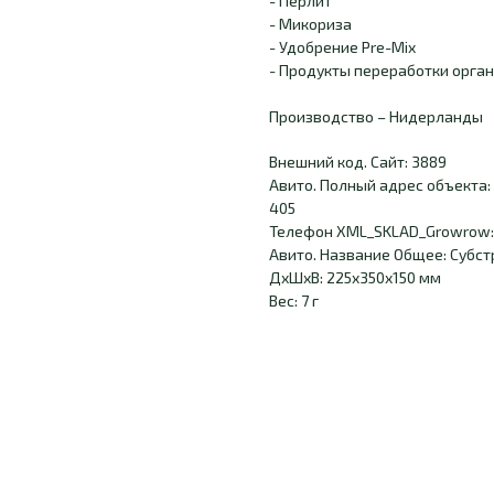
- Перлит
- Микориза
- Удобрение Pre-Mix
- Продукты переработки орга
Производство – Нидерланды
Внешний код. Сайт: 3889
Авито. Полный адрес объекта: 
405
Телефон XML_SKLAD_Growrow:
Авито. Название Общее: Субстра
ДxШxВ: 225x350x150 мм
Вес: 7 г