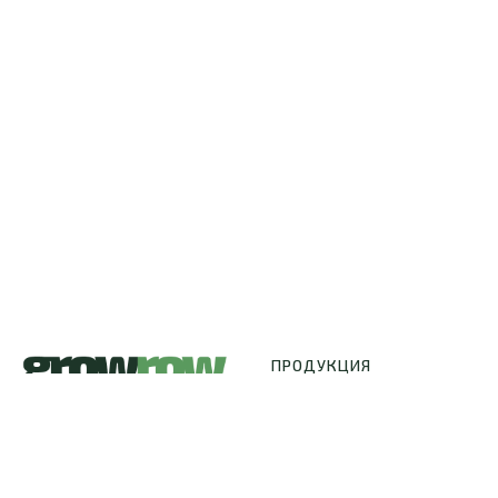
ПРОДУКЦИЯ
Удобрения
Гроутенты
Освещение
ИП Ширяев Константин