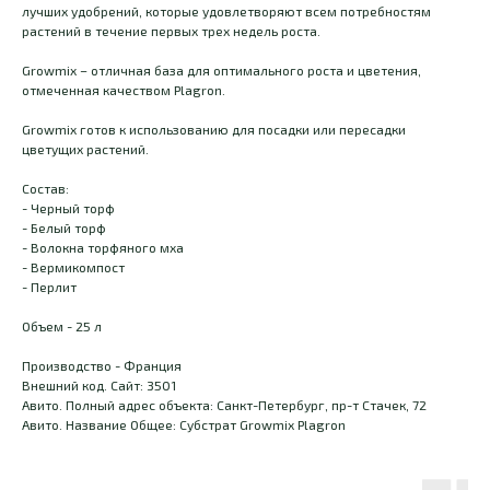
лучших удобрений, которые удовлетворяют всем потребностям
растений в течение первых трех недель роста.
Growmix – отличная база для оптимального роста и цветения,
отмеченная качеством Plagron.
Growmix готов к использованию для посадки или пересадки
цветущих растений.
Состав:
- Черный торф
- Белый торф
- Волокна торфяного мха
- Вермикомпост
- Перлит
Объем - 25 л
Производство - Франция
Внешний код. Сайт: 3501
Авито. Полный адрес объекта: Санкт-Петербург, пр-т Стачек, 72
Авито. Название Общее: Субстрат Growmix Plagron