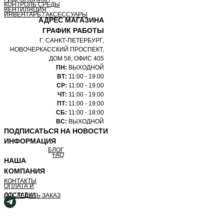
КОНТРОЛЬ СРЕДЫ
ВЕНТИЛЯЦИЯ
ИНВЕНТАРЬ / АКСЕССУАРЫ
АДРЕС МАГАЗИНА
ГРАФИК РАБОТЫ
Г. САНКТ-ПЕТЕРБУРГ,
НОВОЧЕРКАССКИЙ ПРОСПЕКТ,
ДОМ 58, ОФИС 405
ПН:
ВЫХОДНОЙ
ВТ:
11:00 - 19:00
СР:
11:00 - 19:00
ЧТ:
11:00 - 19:00
ПТ:
11:00 - 19:00
СБ:
11:00 - 18:00
ВС:
ВЫХОДНОЙ
ПОДПИСАТЬСЯ НА НОВОСТИ
ИНФОРМАЦИЯ
БЛОГ
FAQ
НАША
КОМПАНИЯ
КОНТАКТЫ
ОПЛАТА И
ДОСТАВКА
ОТСЛЕДИТЬ ЗАКАЗ