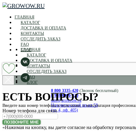
ГЛАВНАЯ
КАТАЛОГ
ДОСТАВКА И ОПЛАТА
КОНТАКТЫ
ОТСЛЕДИТЬ ЗАКАЗ
FAQ
ГЛАВНАЯ
БЛОГ
КАТАЛОГ
ДОСТАВКА И ОПЛАТА
КОНТАКТЫ
ОТСЛЕДИТЬ ЗАКАЗ
FAQ
БЛОГ
8 800 3335-420
(Звонок бесплатный)
ЕСТЬ ВОПРОСЫ?
8 969 0000-420
sale@growrow.ru
Новочеркасский пр-кт 58
Введите ваш номер телефона в поле ниже, и консультация профессионал
(эт. 4, оф. 405)
Номер телефона для связи
ПОЗВОНИТЕ МНЕ
«Нажимая на кнопку, вы даете согласие на обработку персонал