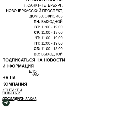
Г. САНКТ-ПЕТЕРБУРГ,
НОВОЧЕРКАССКИЙ ПРОСПЕКТ,
ДОМ 58, ОФИС 405
ПН:
ВЫХОДНОЙ
ВТ:
11:00 - 19:00
СР:
11:00 - 19:00
ЧТ:
11:00 - 19:00
ПТ:
11:00 - 19:00
СБ:
11:00 - 18:00
ВС:
ВЫХОДНОЙ
ПОДПИСАТЬСЯ НА НОВОСТИ
ИНФОРМАЦИЯ
БЛОГ
FAQ
НАША
КОМПАНИЯ
КОНТАКТЫ
ОПЛАТА И
ДОСТАВКА
ОТСЛЕДИТЬ ЗАКАЗ