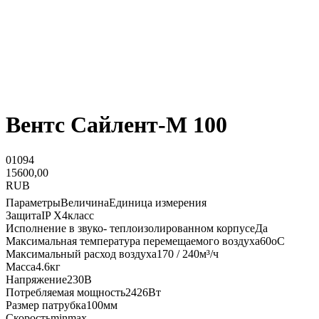
Вентс Сайлент-М 100
01094
15600,00
RUB
ПараметрыВеличинаЕдиница измерения
ЗащитаIP X4класс
Исполнение в звуко- теплоизолированном корпусеДа
Максимальная температура перемещаемого воздуха60оС
Максимальный расход воздуха170 / 240м³/ч
Масса4.6кг
Напряжение230В
Потребляемая мощность2426Вт
Размер патрубка100мм
Скоростьminmax