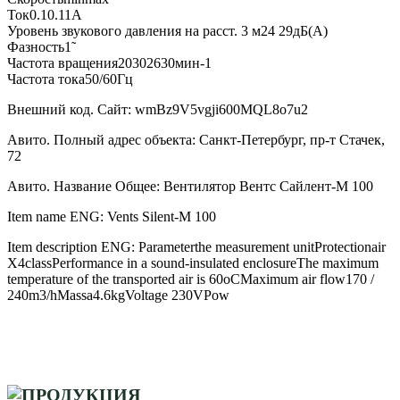
Ток0.10.11А
Уровень звукового давления на расст. 3 м24 29дБ(А)
Фазность1˜
Частота вращения20302630мин-1
Частота тока50/60Гц
Внешний код. Сайт: wmBz9V5vgji600MQL8o7u2
Авито. Полный адрес объекта: Санкт-Петербург, пр-т Стачек,
72
Авито. Название Общее: Вентилятор Вентс Сайлент-М 100
Item name ENG: Vents Silent-M 100
Item description ENG: Parameterthe measurement unitProtectionair
X4classPerformance in a sound-insulated enclosureThe maximum
temperature of the transported air is 60oCMaximum air flow170 /
240m3/hMassa4.6kgVoltage 230VPow