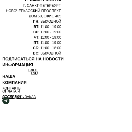
Г. САНКТ-ПЕТЕРБУРГ,
НОВОЧЕРКАССКИЙ ПРОСПЕКТ,
ДОМ 58, ОФИС 405
ПН:
ВЫХОДНОЙ
ВТ:
11:00 - 19:00
СР:
11:00 - 19:00
ЧТ:
11:00 - 19:00
ПТ:
11:00 - 19:00
СБ:
11:00 - 18:00
ВС:
ВЫХОДНОЙ
ПОДПИСАТЬСЯ НА НОВОСТИ
ИНФОРМАЦИЯ
БЛОГ
FAQ
НАША
КОМПАНИЯ
КОНТАКТЫ
ОПЛАТА И
ДОСТАВКА
ОТСЛЕДИТЬ ЗАКАЗ