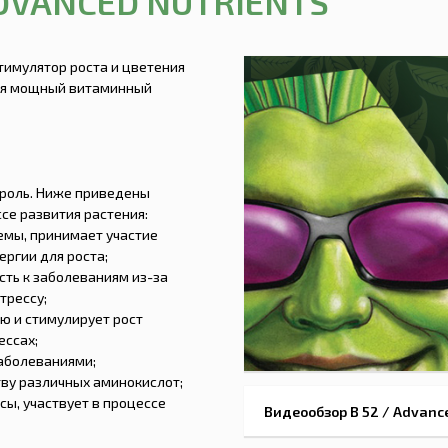
DVANCED NUTRIENTS
тимулятор роста и цветения
тся мощный витаминный
 роль. Ниже приведены
се развития растения:
емы, принимает участие
ргии для роста;
сть к заболеваниям из-за
трессу;
ю и стимулирует рост
ессах;
заболеваниями;
тву различных аминокислот;
сы, участвует в процессе
Видеообзор B 52 / Advanc