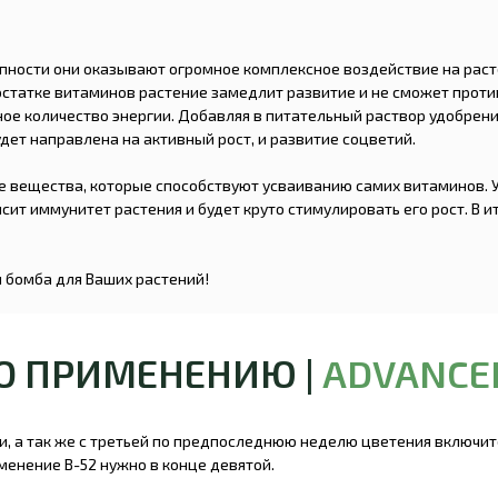
упности они оказывают огромное комплексное воздействие на рас
остатке витаминов растение замедлит развитие и не сможет проти
ное количество энергии. Добавляя в питательный раствор удобрени
удет направлена на активный рост, и развитие соцветий.
ые вещества, которые способствуют усваиванию самих витаминов. 
ит иммунитет растения и будет круто стимулировать его рост. В и
я бомба для Ваших растений!
ПО ПРИМЕНЕНИЮ |
ADVANCE
и, а так же с третьей по предпоследнюю неделю цветения включит
менение B-52 нужно в конце девятой.