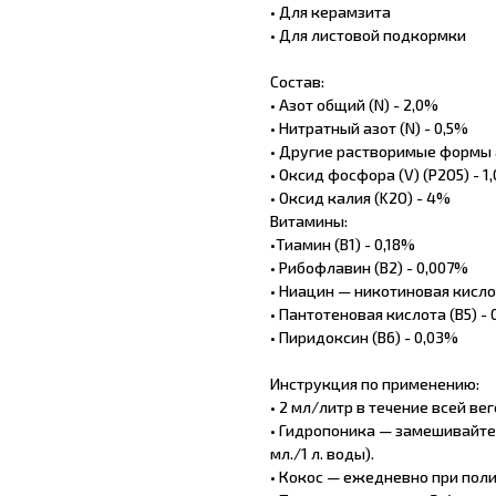
• Для керамзита
• Для листовой подкормки
Состав:
• Азот общий (N) - 2,0%
• Нитратный азот (N) - 0,5%
• Другие растворимые формы а
• Оксид фосфора (V) (P2O5) - 1
• Оксид калия (K2O) - 4%
Витамины:
•Тиамин (B1) - 0,18%
• Рибофлавин (B2) - 0,007%
• Ниацин — никотиновая кислот
• Пантотеновая кислота (B5) -
• Пиридоксин (B6) - 0,03%
Инструкция по применению:
• 2 мл/литр в течение всей ве
• Гидропоника — замешивайте
мл./1 л. воды).
• Кокос — ежедневно при полив