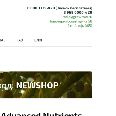
8 800 3335-420
(Звонок бесплатный)
8 969 0000-420
sale@growrow.ru
Новочеркасский пр-кт 58
(эт. 4, оф. 405)
КАЗ
FAQ
БЛОГ
код:
NEWSHOP
Advanced Nutrients