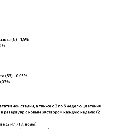
зота (N) - 1,5%
,0%
а (B3) - 0,05%
 0,03%
гетативной стадии, а также с 3 по 6 неделю цветения
 в резервуар с новым раствором каждую неделю (2
е (2 мл./1 л. воды).