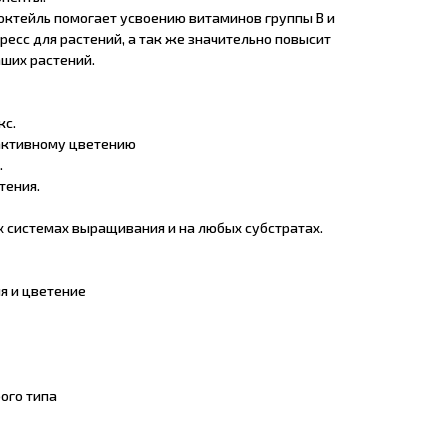
ктейль помогает усвоению витаминов группы В и
есс для растений, а так же значительно повысит
аших растений.
кс.
 активному цветению
.
тения.
х системах выращивания и на любых субстратах.
я и цветение
ого типа