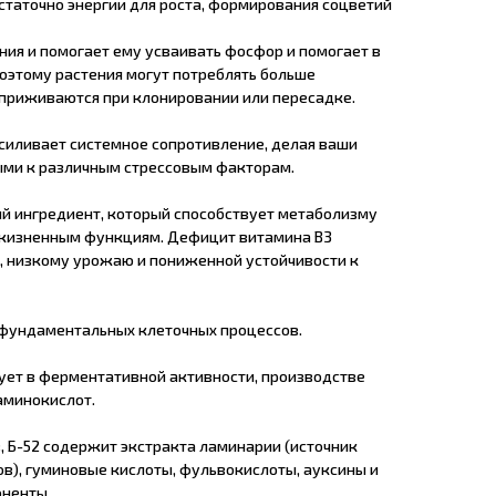
статочно энергии для роста, формирования соцветий
ния и помогает ему усваивать фосфор и помогает в
поэтому растения могут потреблять больше
 приживаются при клонировании или пересадке.
усиливает системное сопротивление, делая ваши
ыми к различным стрессовым факторам.
ый ингредиент, который способствует метаболизму
 жизненным функциям. Дефицит витамина В3
, низкому урожаю и пониженной устойчивости к
я фундаментальных клеточных процессов.
твует в ферментативной активности, производстве
 аминокислот.
 Б-52 содержит экстракта ламинарии (источник
в), гуминовые кислоты, фульвокислоты, ауксины и
ненты.