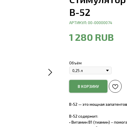
B-52
АРТИКУЛ:
00-00000074
1 280
RUB
Объём
В КОРЗИНУ
B-52 — это мощная запатенто
B-52 содержит:
• Витамин B1 (тиамин) – помо