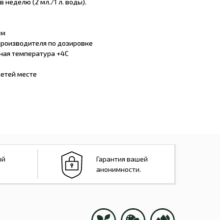
в неделю (2 мл./1 л. воды).
ем
производителя по дозировке
ная температура +4С
детей месте
ый
Гарантия вашей
анонимности.