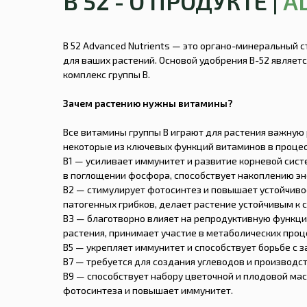
B 52 - О ПРОДУКТЕ |
A
B 52 Advanced Nutrients — это органо-минеральный с
для ваших растений. Основой удобрения B-52 являе
комплекс группы B.
Зачем растению нужны витамины?
Все витамины группы B играют для растения важную
некоторые из ключевых функций витаминов в процес
B1 — усиливает иммунитет и развитие корневой сист
в поглощении фосфора, способствует накоплению эне
B2 — стимулирует фотосинтез и повышает устойчиво
патогенных грибков, делает растение устойчивым к с
B3 — благотворно влияет на репродуктивную функци
растения, принимает участие в метаболических проц
B5 — укрепляет иммунитет и способствует борьбе с 
B7 — требуется для создания углеводов и производс
B9 — способствует набору цветочной и плодовой мас
фотосинтеза и повышает иммунитет.