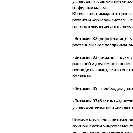
углеводы, чтобы они имели до
и эфирных масел.
B1 повышает иммунитет расте
развитии корневой системы, 
питательных веществ и легко
• Витамин В2 (рибофлавин) – 
растения менее восприимчив
• Витамин B3 (ниацин) – важн
растений и другим основным
приводит к замедлению роста
болезням.
• Витамин В5 – необходим дл
• Витамин B7 (биотин) – учас
углеводов, энергии и синтезе
Помимо комплекса витаминов,
аминокислот и микроэлементо
другие стимулирующие компо