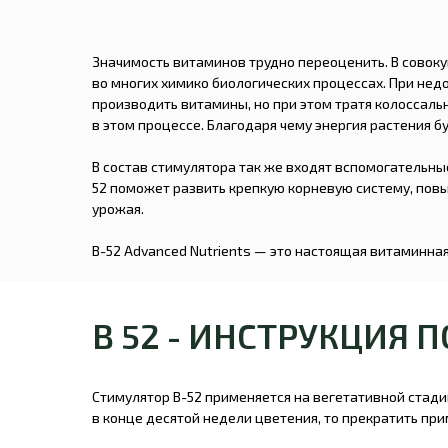
Значимость витаминов трудно переоценить. В совок
во многих химико биологических процессах. При нед
производить витамины, но при этом тратя колоссаль
в этом процессе. Благодаря чему энергия растения б
В состав стимулятора так же входят вспомогательн
52 поможет развить крепкую корневую систему, повыс
урожая.
В-52 Advanced Nutrients — это настоящая витаминна
B 52 - ИНСТРУКЦИЯ 
Стимулятор B-52 применяется на вегетативной стади
в конце десятой недели цветения, то прекратить при