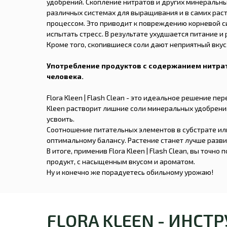
удобрений. Скопление нитратов и других минеральных
различных системах для выращивания и в самих рас
процессом. Это приводит к повреждению корневой с
испытать стресс. В результате ухудшается питание и
Кроме того, скопившиеся соли дают неприятный вку
Употребление продуктов с содержанием нитрат
человека.
Flora Kleen | Flash Clean - это идеальное решение пе
Kleen растворит лишние соли минеральных удобрени
усвоить.
Соотношение питательных элементов в субстрате или
оптимальному балансу. Растение станет лучше разви
В итоге, применив Flora Kleen | Flash Clean, вы точно
продукт, с насыщенным вкусом и ароматом.
Ну и конечно же порадуетесь обильному урожаю!
FLORA KLEEN - ИНСТ