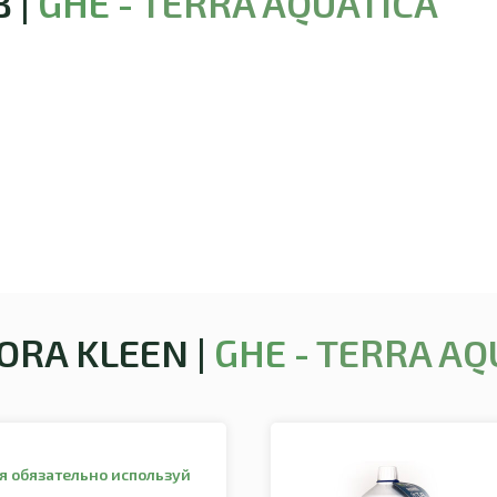
 |
GHE -
TERRA AQUATICA
RA KLEEN |
GHE -
TERRA AQ
я обязательно используй