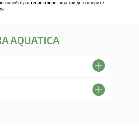
ean, полейте растение и через два три дня соберите
ли.
RA AQUATICA