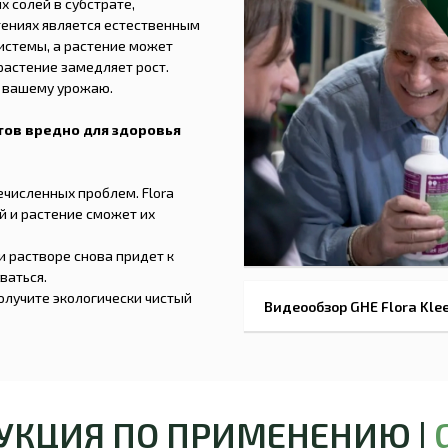
 солей в субстрате,
тениях является естественным
истемы, а растение может
 растение замедляет рост.
с вашему урожаю.
ов вредно для здоровья
речисленных проблем. Flora
й и растение сможет их
 растворе снова придет к
ваться.
 получите экологически чистый
Видеообзор GHE Flora Klee
РУКЦИЯ ПО ПРИМЕНЕНИЮ |