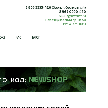
8 800 3335-420
(Звонок бесплатный)
8 969 0000-420
sale@growrow.ru
Новочеркасский пр-кт 58
(эт. 4, оф. 405)
КАЗ
FAQ
БЛОГ
мо-код:
NEWSHOP
 выведения солей