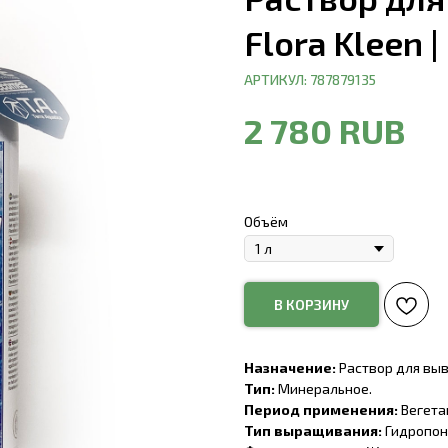
Flora Kleen | 
АРТИКУЛ:
787879135
2 780
RUB
Объём
В КОРЗИНУ
Назначение:
Раствор для выв
Тип:
Минеральное.
Период применения:
Вегетац
Тип выращивания:
Гидропони