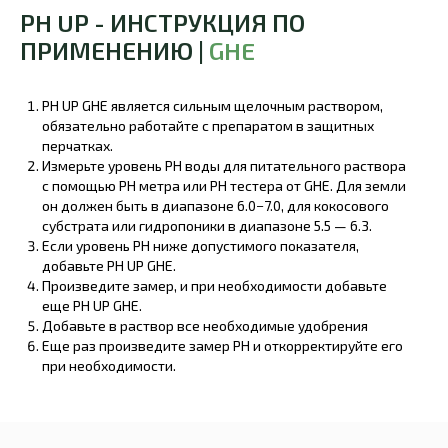
PH UP - ИНСТРУКЦИЯ ПО
ПРИМЕНЕНИЮ |
GHE
PH UP GHE является сильным щелочным раствором,
обязательно работайте с препаратом в защитных
перчатках.
Измерьте уровень PH воды для питательного раствора
с помощью PH метра или PH тестера от GHE. Для земли
он должен быть в диапазоне 6.0−7.0, для кокосового
субстрата или гидропоники в диапазоне 5.5 — 6.3.
Если уровень PH ниже допустимого показателя,
добавьте PH UP GHE.
Произведите замер, и при необходимости добавьте
еще PH UP GHE.
Добавьте в раствор все необходимые удобрения
Еще раз произведите замер PH и откорректируйте его
при необходимости.