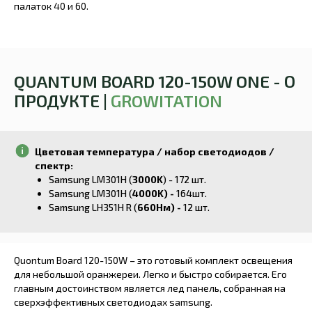
палаток 40 и 60.
QUANTUM BOARD 120-150W ONE - О
ПРОДУКТЕ |
GROWITATION
Цветовая температура / набор светодиодов /
спектр:
Samsung LM301H (
3000K
) - 172 шт.
Samsung LM301H (
4000K) -
164шт.
Samsung LH351H R (
660Нм) -
12 шт.
Quontum Board 120-150W – это готовый комплект освещения
для небольшой орaнжереи. Легко и быстро собирается. Его
главным достоинством является лед панель, собранная на
сверхэффективных светодиодах samsung.