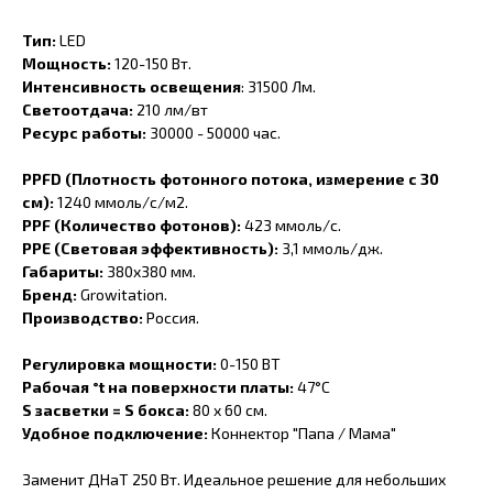
Тип:
LED
Mощность:
120-150 Вт.
Интенсивность освещения
: 31500 Лм.
Светоотдача:
210 лм/вт
Ресурс работы:
30000 - 50000 час.
PPFD
(Плотность фотонного потока, измерение с 30
см):
1240 ммоль/с/м2.
PPF
(Количество фотонов):
423 ммоль/с.
PPE (Световая эффективность):
3,1 ммоль/дж.
Габариты:
380x380 мм.
Бренд:
Growitation.
Производство:
Россия.
Регулировка мощности:
0-150 ВТ
Рабочая °t на поверхности платы:
47°С
S засветки = S бокса:
80 x 60 см.
Удобное подключение:
Коннектор "Папа / Мама"
Заменит ДНаТ 250 Вт. Идеальное решение для небольших