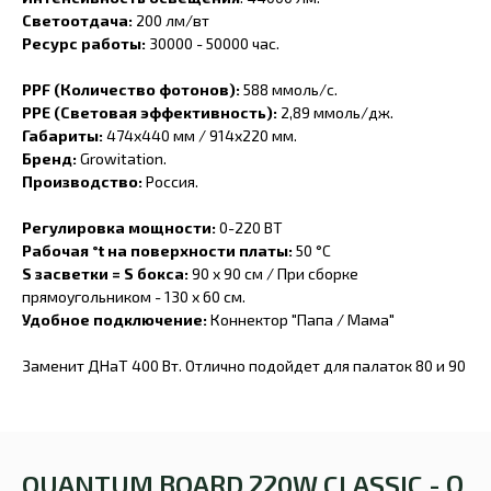
Светоотдача:
200 лм/вт
Ресурс работы:
30000 - 50000 час.
PPF (Количество фотонов):
588 ммоль/с.
PPE (Световая эффективность):
2,89 ммоль/дж.
Габариты:
474x440 мм / 914х220 мм.
Бренд:
Growitation.
Производство:
Россия.
Регулировка мощности:
0-220 ВТ
Рабочая °t на поверхности платы:
50 °С
S засветки = S бокса:
90 x 90 см / При сборке
прямоугольником - 130 x 60 см.
Удобное подключение:
Коннектор "Папа / Мама"
Заменит ДНаТ 400 Вт. Отлично подойдет для палаток 80 и 90
QUANTUM BOARD 220W CLASSIC - О