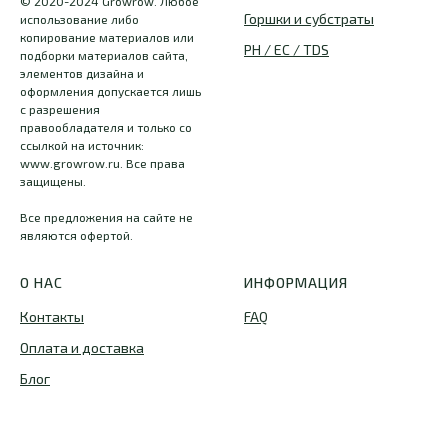
© 2020-2024 Growrow. Любое
Горшки и субстраты
использование либо
копирование материалов или
PH / EC / TDS
подборки материалов сайта,
элементов дизайна и
оформления допускается лишь
с разрешения
правообладателя и только со
ссылкой на источник:
www.growrow.ru. Все права
защищены.
Все предложения на сайте не
являются офертой.
О НАС
ИНФОРМАЦИЯ
Контакты
FAQ
Оплата и доставка
Блог