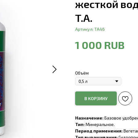
жесткой воды
T.A.
Артикул:
TA46
1 000
RUB
Объём
В КОРЗИНУ
Назначение:
Базовое удобре
Тип:
Минеральное.
Период применения:
Вегетац
Тип выращивания:
Гидропони