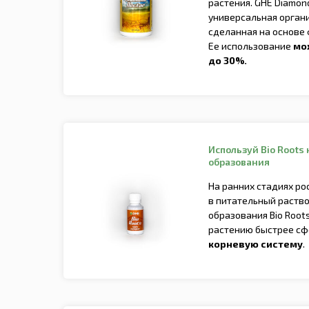
растения. GHE Diamond 
универсальная органи
сделанная на основе
Ее использование
мо
до 30%.
Используй Bio Roots 
образования
На ранних стадиях ро
в питательный раство
образования Bio Roots
растению быстрее с
корневую систему
.