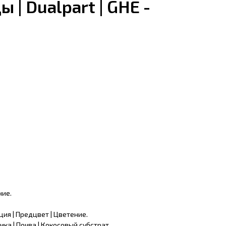
 | Dualpart | GHE -
ние.
ия | Предцвет | Цветение.
ка | Почва | Кокосовый субстрат.