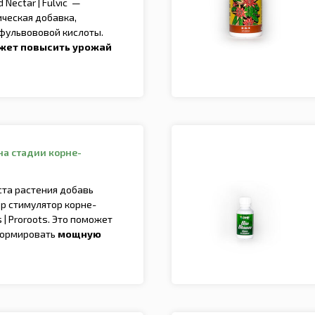
Nectar | Fulvic
—
ческая добавка,
 фульвововой кислоты.
жет повысить урожай
на стадии корне-
ста растения добавь
р стимулятор корне-
 | Proroots. Это поможет
формировать
мощную