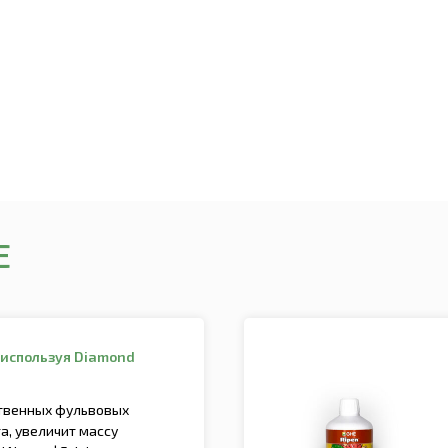
E
 используя Diamond
твенных фульвовых
а, увеличит массу