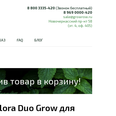
8 800 3335-420
(Звонок бесплатный)
8 969 0000-420
sale@growrow.ru
Новочеркасский пр-кт 58
(эт. 4, оф. 405)
КАЗ
FAQ
БЛОГ
ив товар в корзину!
lora Duo Grow для