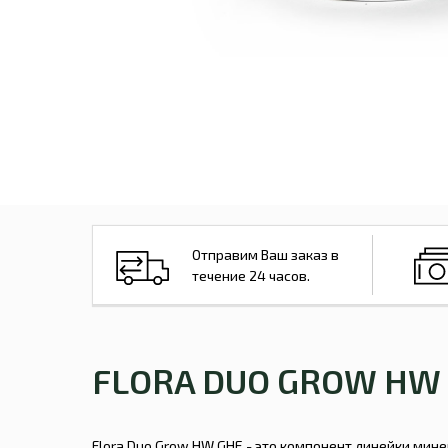
Отправим Ваш заказ в
течение 24 часов.
FLORA DUO GROW HW 
Flora Duo Grow НW GHE - это компонент линейки мине